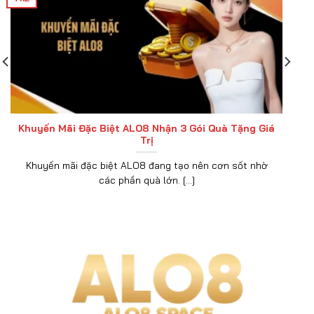
Nhà cái ALO8 chính thức ra mắt vào năm 2018,
trùng với giai đoạn cá cược trực tuyến bùng nổ
mạnh mẽ tại khu vực châu Á. Từ những ngày đầu,
nền tảng đã thu hút sự chú ý nhờ giao diện trực
quan, thao tác đơn giản cùng hệ thống trò chơi đa
dạng, đáp ứng nhiều nhu cầu giải trí khác nhau.
Khuyến Mãi Đặc Biệt ALO8 Nhận 3 Gói Quà Tặng Giá
Theo thống kê, chỉ sau 2 năm hoạt động, nhà cái
Trị
đã đạt khoảng 1.300.000 tài khoản đăng ký. Dù còn
Khuyến mãi đặc biệt ALO8 đang tạo nên cơn sốt nhờ
là cái tên mới ở thời điểm đó, nhà cái đã nhanh
các phần quà lớn. [...]
chóng nắm bắt xu hướng thị trường, tận dụng nhu
cầu ngày càng tăng để từng bước định vị thương
hiệu. Sân chơi đặt mục tiêu phát triển dài hạn, chú
trọng đổi mới công nghệ nhằm theo kịp sự vận
động liên tục của ngành cá cược toàn cầu.