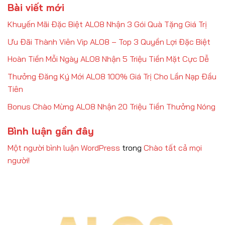
Bài viết mới
Khuyến Mãi Đặc Biệt ALO8 Nhận 3 Gói Quà Tặng Giá Trị
Ưu Đãi Thành Viên Vip ALO8 – Top 3 Quyền Lợi Đặc Biệt
Hoàn Tiền Mỗi Ngày ALO8 Nhận 5 Triệu Tiền Mặt Cực Dễ
Thưởng Đăng Ký Mới ALO8 100% Giá Trị Cho Lần Nạp Đầu
Tiên
Bonus Chào Mừng ALO8 Nhận 20 Triệu Tiền Thưởng Nóng
Bình luận gần đây
Một người bình luận WordPress
trong
Chào tất cả mọi
người!