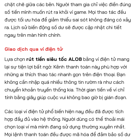
chặt chẽ giữa các bên. Người tham gia chỉ việc điền đúng
số tiền mình muốn rút ra khỏi ví game. Mọi thao tác đều
được tối ưu hóa để giảm thiểu sai sót không đáng có xảy
ra. Lịch sử biến động số dư sẽ được cập nhật chi tiết
ngay trên màn hình chính.
Giao dịch qua ví điện tử
Lựa chọn
rút tiền siêu tốc ALO8
bằng ví điện tử mang
lại sự tiện lợi bất ngờ. Kênh thanh toán này phù hợp với
những ai thích thao tác nhanh gọn trên điện thoại. Bạn
không cần nhập quá nhiều thông tin rườm rà như cách
chuyển khoản truyền thống kia. Thời gian tiền về ví chỉ
tính bằng giây giúp cuộc vui không bao giờ bị gián đoạn.
Các loại ví điện tử phổ biến hiện nay đều đã được tích
hợp đầy đủ vào hệ thống. Người dùng có thể thoải mái
chọn loại ví mà mình đang sử dụng thường xuyên nhất.
Mọi lệnh thanh toán đều được mã hóa để đảm bảo số dư