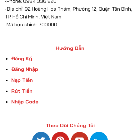
-Phone: 0984 336 820
-Địa chỉ: 92 Hoàng Hoa Thám, Phường 12, Quận Tân Bình,
TP. Hồ Chí Minh, Việt Nam
-Mã bưu chính: 700000
Hướng Dẫn
Đăng Ký
Đăng Nhập
Nạp Tiền
Rút Tiền
Nhập Code
Theo Dõi Chúng Tôi