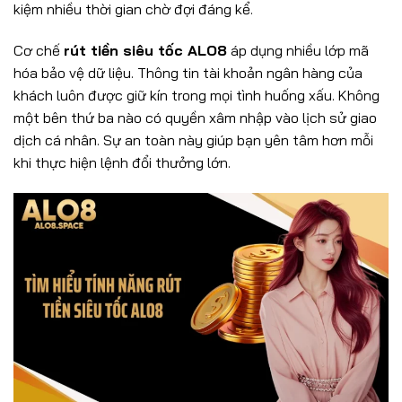
kiệm nhiều thời gian chờ đợi đáng kể.
Cơ chế
rút tiền siêu tốc ALO8
áp dụng nhiều lớp mã
hóa bảo vệ dữ liệu. Thông tin tài khoản ngân hàng của
khách luôn được giữ kín trong mọi tình huống xấu. Không
một bên thứ ba nào có quyền xâm nhập vào lịch sử giao
dịch cá nhân. Sự an toàn này giúp bạn yên tâm hơn mỗi
khi thực hiện lệnh đổi thưởng lớn.