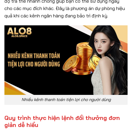
độ trả thẻ nhanh chóng giúp bạn có thể sử dụng ngay
cho các mục đích khác. Đây là phương án dự phòng hiệu
quả khi các kênh ngân hàng đang bảo trì định kỳ.
Nhiều kênh thanh toán tiện lợi cho người dùng
Quy trình thực hiện lệnh đổi thưởng đơn
giản dễ hiểu