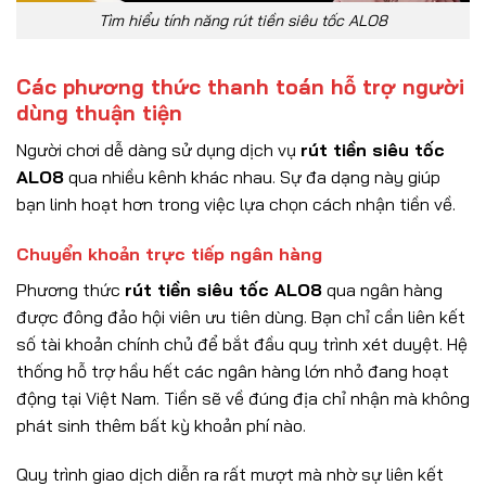
Tìm hiểu tính năng rút tiền siêu tốc ALO8
Các phương thức thanh toán hỗ trợ người
dùng thuận tiện
Người chơi dễ dàng sử dụng dịch vụ
rút tiền siêu tốc
ALO8
qua nhiều kênh khác nhau. Sự đa dạng này giúp
bạn linh hoạt hơn trong việc lựa chọn cách nhận tiền về.
Chuyển khoản trực tiếp ngân hàng
Phương thức
rút tiền siêu tốc ALO8
qua ngân hàng
được đông đảo hội viên ưu tiên dùng. Bạn chỉ cần liên kết
số tài khoản chính chủ để bắt đầu quy trình xét duyệt. Hệ
thống hỗ trợ hầu hết các ngân hàng lớn nhỏ đang hoạt
động tại Việt Nam. Tiền sẽ về đúng địa chỉ nhận mà không
phát sinh thêm bất kỳ khoản phí nào.
Quy trình giao dịch diễn ra rất mượt mà nhờ sự liên kết