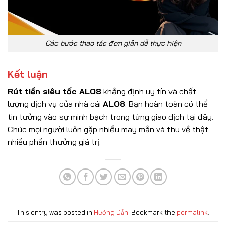
Các bước thao tác đơn giản dễ thực hiện
Kết luận
Rút tiền siêu tốc ALO8
khẳng định uy tín và chất
lượng dịch vụ của nhà cái
ALO8
. Bạn hoàn toàn có thể
tin tưởng vào sự minh bạch trong từng giao dịch tại đây.
Chúc mọi người luôn gặp nhiều may mắn và thu về thật
nhiều phần thưởng giá trị.
This entry was posted in
Hướng Dẫn
. Bookmark the
permalink
.