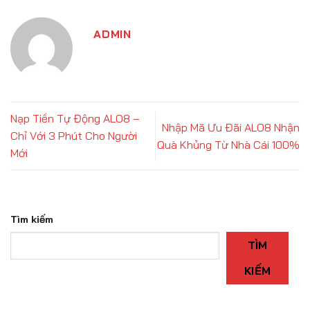
ADMIN
Nạp Tiền Tự Động ALO8 –
Nhập Mã Ưu Đãi ALO8 Nhận
Chỉ Với 3 Phút Cho Người
Quà Khủng Từ Nhà Cái 100%
Mới
Tìm kiếm
TÌM
KIẾM