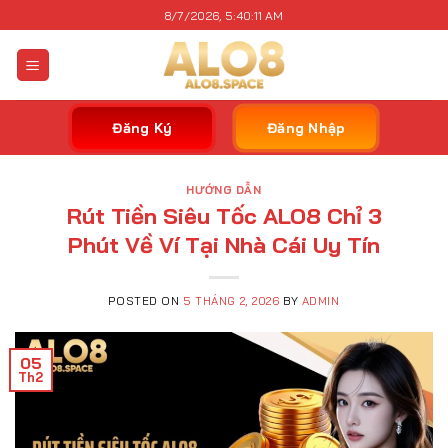
Skip
8/7/2026, 5:40:11 AM
to
content
Đăng Ký
Đăng Nhập
HƯỚNG DẪN
Rút Tiền Siêu Tốc ALO8 Chỉ 3
Phút Về Ví Tại Nhà Cái Uy Tín
POSTED ON
5 THÁNG 2, 2026
BY
ADMIN
05
Th2