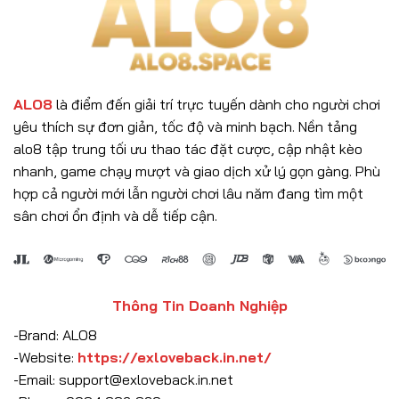
ALO8
là điểm đến giải trí trực tuyến dành cho người chơi
yêu thích sự đơn giản, tốc độ và minh bạch. Nền tảng
alo8 tập trung tối ưu thao tác đặt cược, cập nhật kèo
nhanh, game chạy mượt và giao dịch xử lý gọn gàng. Phù
hợp cả người mới lẫn người chơi lâu năm đang tìm một
sân chơi ổn định và dễ tiếp cận.
Thông Tin Doanh Nghiệp
-Brand: ALO8
-Website:
https://exloveback.in.net/
-Email:
support@exloveback.in.net