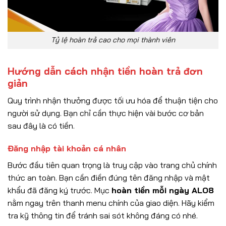
Tỷ lệ hoàn trả cao cho mọi thành viên
Hướng dẫn cách nhận tiền hoàn trả đơn
giản
Quy trình nhận thưởng được tối ưu hóa để thuận tiện cho
người sử dụng. Bạn chỉ cần thực hiện vài bước cơ bản
sau đây là có tiền.
Đăng nhập tài khoản cá nhân
Bước đầu tiên quan trọng là truy cập vào trang chủ chính
thức an toàn. Bạn cần điền đúng tên đăng nhập và mật
khẩu đã đăng ký trước. Mục
hoàn tiền mỗi ngày ALO8
nằm ngay trên thanh menu chính của giao diện. Hãy kiểm
tra kỹ thông tin để tránh sai sót không đáng có nhé.