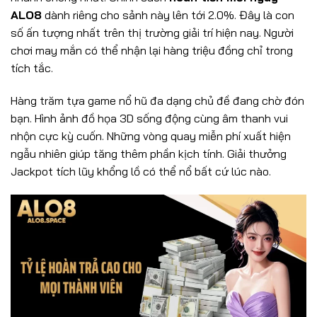
ALO8
dành riêng cho sảnh này lên tới 2.0%. Đây là con
số ấn tượng nhất trên thị trường giải trí hiện nay. Người
chơi may mắn có thể nhận lại hàng triệu đồng chỉ trong
tích tắc.
Hàng trăm tựa game nổ hũ đa dạng chủ đề đang chờ đón
bạn. Hình ảnh đồ họa 3D sống động cùng âm thanh vui
nhộn cực kỳ cuốn. Những vòng quay miễn phí xuất hiện
ngẫu nhiên giúp tăng thêm phần kịch tính. Giải thưởng
Jackpot tích lũy khổng lồ có thể nổ bất cứ lúc nào.