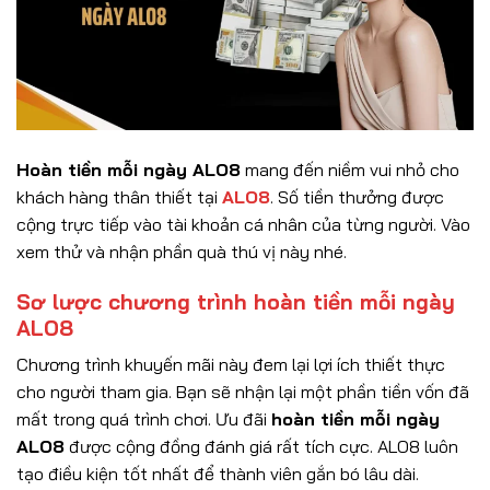
Hoàn tiền mỗi ngày ALO8
mang đến niềm vui nhỏ cho
khách hàng thân thiết tại
ALO8
. Số tiền thưởng được
cộng trực tiếp vào tài khoản cá nhân của từng người. Vào
xem thử và nhận phần quà thú vị này nhé.
Sơ lược chương trình hoàn tiền mỗi ngày
ALO8
Chương trình khuyến mãi này đem lại lợi ích thiết thực
cho người tham gia. Bạn sẽ nhận lại một phần tiền vốn đã
mất trong quá trình chơi. Ưu đãi
hoàn tiền mỗi ngày
ALO8
được cộng đồng đánh giá rất tích cực. ALO8 luôn
tạo điều kiện tốt nhất để thành viên gắn bó lâu dài.