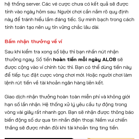
hệ thống server. Các vé cược chưa có kết quả sẽ được
tính vào ngày hôm sau. Người chơi cần nắm rõ quy định
này để tránh hiểu lầm đáng tiếc. Sự minh bạch trong cách
tính toán tạo nên uy tín vững chắc lâu dài.
Bấm nhận thưởng về ví
Sau khi kiểm tra xong số liệu thì bạn nhấn nút nhận
thưởng ngay. Số tiền
hoàn tiền mỗi ngày ALO8
sẽ
được cộng vào ví chính tức thì. Bạn có thể dùng tiền này
để tiếp tục đặt cược vòng chơi mới. Hoặc người chơi làm
lệnh rút tiền về tài khoản ngân hàng liên kết.
Giao dịch nhận thưởng hoàn toàn miễn phí và không giới
hạn số lần nhận. Hệ thống xử lý yêu cầu tự động trong
vòng vài giây rất nhanh gọn. Bạn sẽ nhận được thông báo
biến động số dư qua tin nhắn điện thoại. Niềm vui chiến
thắng sẽ được nhân đôi khi tài khoản ting ting tiền.