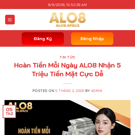
Skip
8/6/2026, 10:52:29 AM
to
content
Đăng Ký
Đăng Nhập
TIN TỨC
Hoàn Tiền Mỗi Ngày ALO8 Nhận 5
Triệu Tiền Mặt Cực Dễ
POSTED ON
5 THÁNG 2, 2026
BY
ADMIN
05
Th2