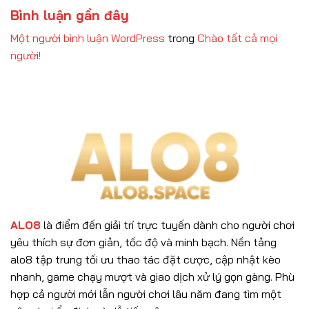
Bình luận gần đây
Một người bình luận WordPress
trong
Chào tất cả mọi
người!
ALO8
là điểm đến giải trí trực tuyến dành cho người chơi
yêu thích sự đơn giản, tốc độ và minh bạch. Nền tảng
alo8 tập trung tối ưu thao tác đặt cược, cập nhật kèo
nhanh, game chạy mượt và giao dịch xử lý gọn gàng. Phù
hợp cả người mới lẫn người chơi lâu năm đang tìm một