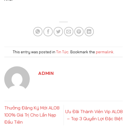
This entry was posted in
Tin Tức
. Bookmark the
permalink
.
ADMIN
Thưởng Đăng Ký Mới ALO8
Ưu Đãi Thành Viên Vip ALO8
100% Giá Trị Cho Lần Nạp
– Top 3 Quyền Lợi Đặc Biệt
Đầu Tiên