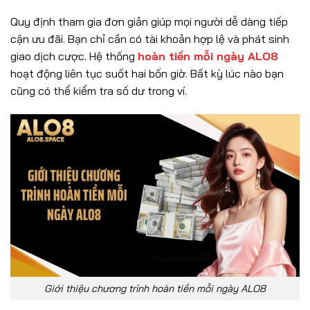
Quy định tham gia đơn giản giúp mọi người dễ dàng tiếp
cận ưu đãi. Bạn chỉ cần có tài khoản hợp lệ và phát sinh
giao dịch cược. Hệ thống
hoàn tiền mỗi ngày ALO8
hoạt động liên tục suốt hai bốn giờ. Bất kỳ lúc nào bạn
cũng có thể kiểm tra số dư trong ví.
Giới thiệu chương trình hoàn tiền mỗi ngày ALO8