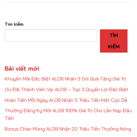
Tìm kiếm
TÌM
KIẾM
Bài viết mới
Khuyến Mãi Đặc Biệt ALO8 Nhận 3 Gói Quà Tặng Giá Trị
Ưu Đãi Thành Viên Vip ALO8 – Top 3 Quyền Lợi Đặc Biệt
Hoàn Tiền Mỗi Ngày ALO8 Nhận 5 Triệu Tiền Mặt Cực Dễ
Thưởng Đăng Ký Mới ALO8 100% Giá Trị Cho Lần Nạp Đầu
Tiên
Bonus Chào Mừng ALO8 Nhận 20 Triệu Tiền Thưởng Nóng